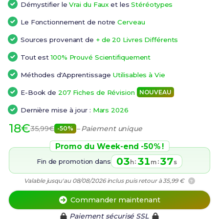
Démystifier le
Vrai du Faux
et les
Stéréotypes
Le Fonctionnement de notre
Cerveau
Sources provenant de
+ de 20 Livres Différents
Tout est
100% Prouvé Scientifiquement
Méthodes d'Apprentissage
Utilisables à Vie
E-Book de
207 Fiches de Révision
NOUVEAU
Dernière mise à jour :
Mars 2026
18€
35,99€
– Paiement unique
-50%
Promo du Week-end -50% !
03
31
36
Fin de promotion dans
:
:
h
m
s
Valable jusqu'au 08/08/2026 inclus puis retour à 35,99 €
?
Commander maintenant
Paiement sécurisé SSL