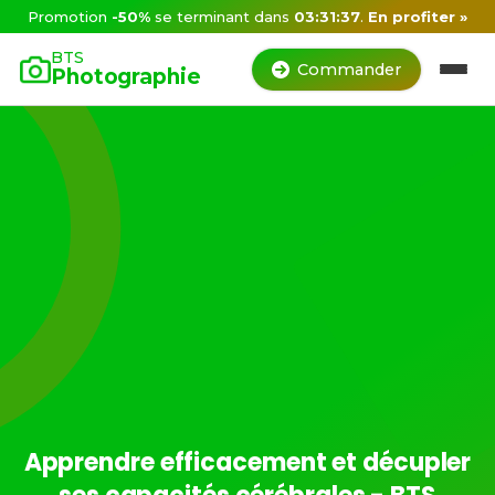
Promotion
-50%
se terminant dans
03:31:36
.
En profiter »
BTS
Commander
Photographie
Apprendre efficacement et décupler