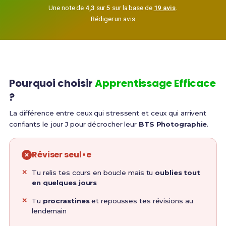
Une note de
4,3
sur
5
sur la base de
19 avis
.
Rédiger un avis
Pourquoi choisir
Apprentissage Efficace
?
La différence entre ceux qui stressent et ceux qui arrivent
confiants le jour J pour décrocher leur
BTS Photographie
.
Réviser seul•e
Tu relis tes cours en boucle mais tu
oublies tout
en quelques jours
Tu
procrastines
et repousses tes révisions au
lendemain