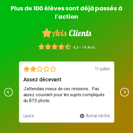
Plus de 100 élèves sont déjà passés à
l'action
Avis
Clients
4,3 • 19 Avis
illet
11 juillet
Assez décevant
Top
n
J'attendais mieux de ces révisions... Pas
Cla
cis.
assez couvrant pour les sujets compliqués
sup
du BTS photo.
ifié
Laure
Achat vérifié
Léa