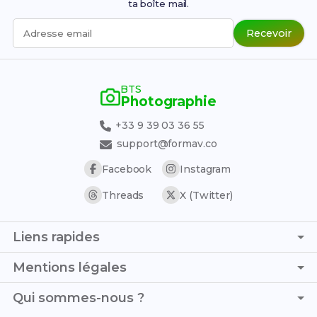
ta boîte mail.
Recevoir
Adresse email
BTS
Photographie
+33 9 39 03 36 55
support@formav.co
Facebook
Instagram
Threads
X (Twitter)
Liens rapides
Page d'accueil
Mentions légales
Simulateur de notes
C.G.V. - C.G.U.
Qui sommes-nous ?
Trouver son stage
Politique de confidentialité