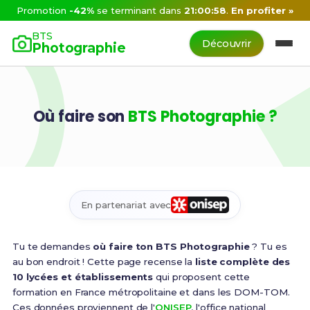
Promotion
-42%
se terminant dans
21:00:57
.
En profiter »
BTS
Découvrir
Photographie
Où faire son
BTS Photographie ?
En partenariat avec
Tu te demandes
où faire ton BTS Photographie
? Tu es
au bon endroit ! Cette page recense la
liste complète des
10 lycées et établissements
qui proposent cette
formation en France métropolitaine et dans les DOM-TOM.
Ces données proviennent de l'
ONISEP
, l'office national