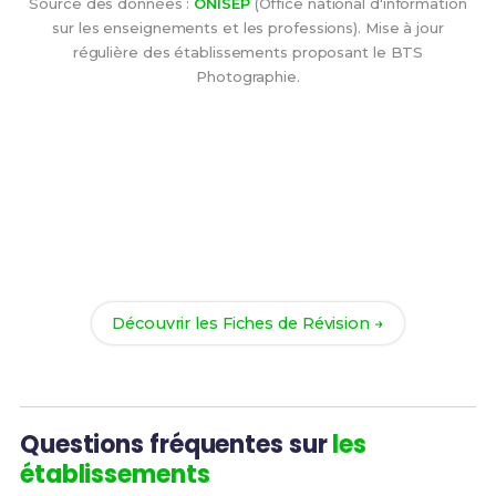
Source des données :
ONISEP
(Office national d'information
sur les enseignements et les professions). Mise à jour
régulière des établissements proposant le BTS
Photographie.
Tu as trouvé ton établissement ?
Maintenant, prépare-toi à réussir ton BTS
Photographie avec nos
124 Fiches de Révision
. Le
meilleur moyen d'arriver prêt(e) dès la rentrée !
Découvrir les Fiches de Révision →
Questions fréquentes sur
les
établissements