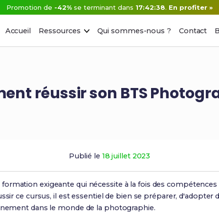
Promotion de
-42%
se terminant dans
17:42:37
.
En profiter »
Accueil
Ressources
Qui sommes-nous ?
Contact
B
nt réussir son BTS Photogra
Publié le
18 juillet 2023
 formation exigeante qui nécessite à la fois des compétences
ssir ce cursus, il est essentiel de bien se préparer, d'adopter
einement dans le monde de la photographie.