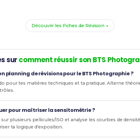
ec nos
124 Fiches de Révision
pour le BTS Photographie et 
réussite !
Découvrir les Fiches de Révision →
es sur
comment réussir son BTS Photogra
 planning de révisions pour le BTS Photographie ?
o pour tes matières techniques et ta pratique. Alterne théori
trôles.
uer pour maîtriser la sensitométrie ?
n sur plusieurs pellicules/ISO et analyse les courbes de densit
iser ta logique d'exposition.