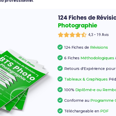
lio professionnel
.
124 Fiches de Révisi
Photographie
4,3 • 19 Avis
124 Fiches de
Révisions
6 Fiches
Méthodologiques
Retours d'Expérience pou
Tableaux & Graphiques
Péd
100%
Diplômé•e ou Rembo
Conforme au
Programme Of
Téléchargeable en
PDF