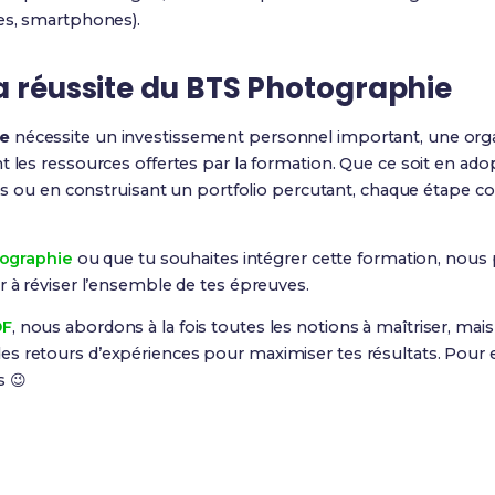
tes, smartphones).
a réussite du BTS Photographie
ie
nécessite un investissement personnel important, une orga
t les ressources offertes par la formation. Que ce soit en ad
ages ou en construisant un portfolio percutant, chaque étape 
ographie
ou que tu souhaites intégrer cette formation, nou
r à réviser l’ensemble de tes épreuves.
DF
, nous abordons à la fois toutes les notions à maîtriser, ma
s retours d’expériences pour maximiser tes résultats. Pour e
s 😉
Prêt(e) à réussir ton examen ?