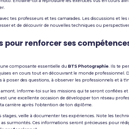
hoto. Entraîne-toi à reproduire les exercices vus en cours afin
er.
 avec tes professeurs et tes camarades. Les discussions et les
sser et de découvrir de nouvelles techniques ou perspectives
ges pour renforcer ses compétence
t une composante essentielle du
BTS Photographie
. Ils te 
quises en cours tout en découvrant le monde professionnel. D
as à poser des questions, à observer les professionnels et à t'i
amont. Informe-toi sur les missions qui te seront confiées et 
e est une excellente occasion de développer ton réseau profess
ta carrière après l'obtention de ton diplôme.
 stages, veille à documenter tes expériences. Note les techniq
as surmontés. Ces informations seront précieuses pour rédig