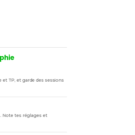
maximise tes chances de
phie
e et TP, et garde des sessions
é. Note tes réglages et