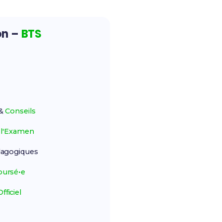
on –
BTS
&
Conseils
r
l'Examen
agogiques
ursé•e
ficiel