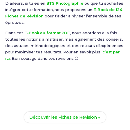
D'ailleurs, si tu es en
BTS Photographie
ou que tu souhaites
intégrer cette formation, nous proposons un
E-Book de 124
Fiches de Révision
pour t’aider à réviser l’ensemble de tes
épreuves.
Dans cet
E-Book au format PDF
, nous abordons à la fois
toutes les notions à maîtriser, mais également des conseils,
des astuces méthodologiques et des retours d’expériences
pour maximiser tes résultats. Pour en savoir plus,
c’est par
ici
. Bon courage dans tes révisions 😉
Prêt(e) à réussir ton examen ?
Révise efficacement avec nos
124 Fiches de
Révision
pour le BTS Photographie et maximise tes
chances de réussite !
Découvrir les Fiches de Révision →